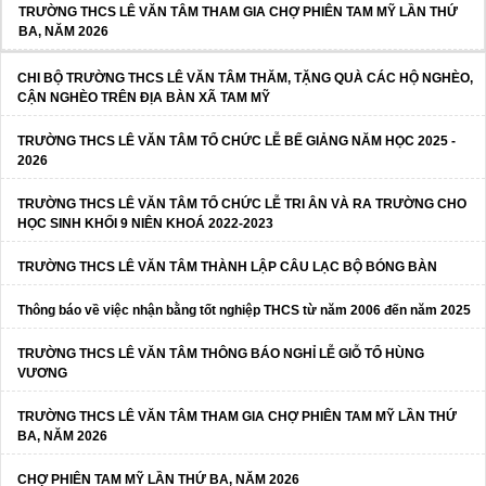
TRƯỜNG THCS LÊ VĂN TÂM THAM GIA CHỢ PHIÊN TAM MỸ LẦN THỨ
BA, NĂM 2026
CHI BỘ TRƯỜNG THCS LÊ VĂN TÂM THĂM, TẶNG QUÀ CÁC HỘ NGHÈO,
CẬN NGHÈO TRÊN ĐỊA BÀN XÃ TAM MỸ
TRƯỜNG THCS LÊ VĂN TÂM TỔ CHỨC LỄ BẾ GIẢNG NĂM HỌC 2025 -
2026
TRƯỜNG THCS LÊ VĂN TÂM TỔ CHỨC LỄ TRI ÂN VÀ RA TRƯỜNG CHO
HỌC SINH KHỐI 9 NIÊN KHOÁ 2022-2023
TRƯỜNG THCS LÊ VĂN TÂM THÀNH LẬP CÂU LẠC BỘ BÓNG BÀN
Thông báo về việc nhận bằng tốt nghiệp THCS từ năm 2006 đến năm 2025
TRƯỜNG THCS LÊ VĂN TÂM THÔNG BÁO NGHỈ LỄ GIỖ TỔ HÙNG
VƯƠNG
TRƯỜNG THCS LÊ VĂN TÂM THAM GIA CHỢ PHIÊN TAM MỸ LẦN THỨ
BA, NĂM 2026
CHỢ PHIÊN TAM MỸ LẦN THỨ BA, NĂM 2026