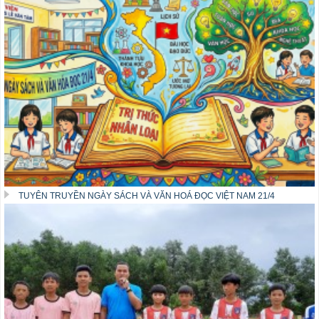
TUYÊN TRUYỀN NGÀY SÁCH VÀ VĂN HOÁ ĐỌC VIỆT NAM 21/4