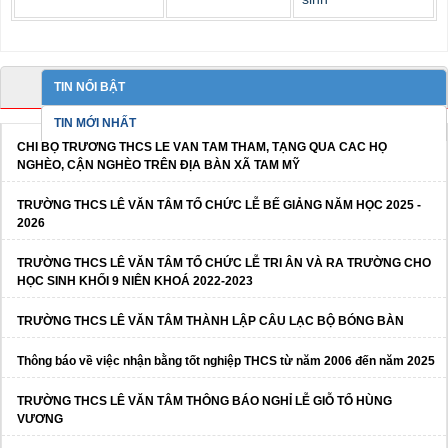
TIN NỔI BẬT
TIN MỚI NHẤT
CHI BỘ TRƯỜNG THCS LÊ VĂN TÂM THĂM, TẶNG QUÀ CÁC HỘ
NGHÈO, CẬN NGHÈO TRÊN ĐỊA BÀN XÃ TAM MỸ
TRƯỜNG THCS LÊ VĂN TÂM TỔ CHỨC LỄ BẾ GIẢNG NĂM HỌC 2025 -
2026
TRƯỜNG THCS LÊ VĂN TÂM TỔ CHỨC LỄ TRI ÂN VÀ RA TRƯỜNG CHO
HỌC SINH KHỐI 9 NIÊN KHOÁ 2022-2023
TRƯỜNG THCS LÊ VĂN TÂM THÀNH LẬP CÂU LẠC BỘ BÓNG BÀN
Thông báo về việc nhận bằng tốt nghiệp THCS từ năm 2006 đến năm 2025
TRƯỜNG THCS LÊ VĂN TÂM THÔNG BÁO NGHỈ LỄ GIỖ TỔ HÙNG
VƯƠNG