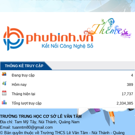
THỐNG KÊ TRUY CẬP
Đang truy cập
4
Hôm nay
389
Tháng hiện tại
17,737
Tổng lượt truy cập
2,334,385
TRƯỜNG TRUNG HỌC CƠ SỞ LÊ VĂN TÂM
Địa chỉ: Tam Mỹ Tây, Núi Thành, Quảng Nam
Email:
tuanntm80@gmail.com
© Bản quyền thuộc về
Trường THCS Lê Văn Tâm - Núi Thành - Quảng