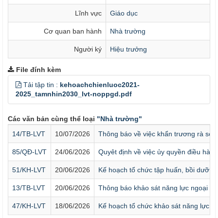
Lĩnh vực
Giáo dục
Cơ quan ban hành
Nhà trường
Người ký
Hiệu trưởng
File đính kèm
Tải tập tin :
kehoachchienluoc2021-
2025_tamnhin2030_lvt-noppgd.pdf
Các văn bản cùng thể loại
"Nhà trường"
14/TB-LVT
10/07/2026
Thông báo về việc khẩn trương rà soát
85/QĐ-LVT
24/06/2026
Quyêt định về việc ủy quyền điều hàn
51/KH-LVT
20/06/2026
Kế hoạch tổ chức tập huấn, bồi dưỡng
13/TB-LVT
20/06/2026
Thông báo khảo sát năng lực ngoại n
47/KH-LVT
18/06/2026
Kế hoạch tổ chức khảo sát năng lực Ti