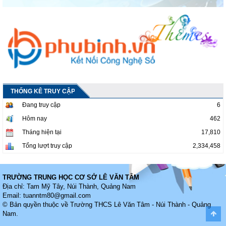
THỐNG KÊ TRUY CẬP
Đang truy cập
6
Hôm nay
462
Tháng hiện tại
17,810
Tổng lượt truy cập
2,334,458
TRƯỜNG TRUNG HỌC CƠ SỞ LÊ VĂN TÂM
Địa chỉ: Tam Mỹ Tây, Núi Thành, Quảng Nam
Email:
tuanntm80@gmail.com
© Bản quyền thuộc về
Trường THCS Lê Văn Tâm - Núi Thành - Quảng
Nam
.