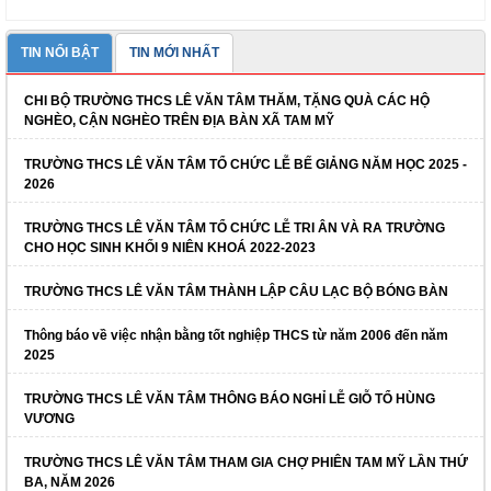
TIN NỔI BẬT
TIN MỚI NHẤT
CHI BỘ TRƯỜNG THCS LÊ VĂN TÂM THĂM, TẶNG QUÀ CÁC HỘ
NGHÈO, CẬN NGHÈO TRÊN ĐỊA BÀN XÃ TAM MỸ
TRƯỜNG THCS LÊ VĂN TÂM TỔ CHỨC LỄ BẾ GIẢNG NĂM HỌC 2025 -
2026
TRƯỜNG THCS LÊ VĂN TÂM TỔ CHỨC LỄ TRI ÂN VÀ RA TRƯỜNG
CHO HỌC SINH KHỐI 9 NIÊN KHOÁ 2022-2023
TRƯỜNG THCS LÊ VĂN TÂM THÀNH LẬP CÂU LẠC BỘ BÓNG BÀN
Thông báo về việc nhận bằng tốt nghiệp THCS từ năm 2006 đến năm
2025
TRƯỜNG THCS LÊ VĂN TÂM THÔNG BÁO NGHỈ LỄ GIỖ TỔ HÙNG
VƯƠNG
TRƯỜNG THCS LÊ VĂN TÂM THAM GIA CHỢ PHIÊN TAM MỸ LẦN THỨ
BA, NĂM 2026