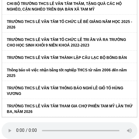
CHI BỘ TRƯỜNG THCS LÊ VĂN TÂM THĂM, TẶNG QUÀ CÁC HỘ
NGHÈO, CẬN NGHÈO TRÊN ĐỊA BÀN XÃ TAM MỸ
TRƯỜNG THCS LÊ VĂN TÂM TỔ CHỨC LỄ BẾ GIẢNG NĂM HỌC 2025 -
2026
TRƯỜNG THCS LÊ VĂN TÂM TỔ CHỨC LỄ TRI ÂN VÀ RA TRƯỜNG
CHO HỌC SINH KHỐI 9 NIÊN KHOÁ 2022-2023
TRƯỜNG THCS LÊ VĂN TÂM THÀNH LẬP CÂU LẠC BỘ BÓNG BÀN
Thông báo về việc nhận bằng tốt nghiệp THCS từ năm 2006 đến năm
2025
TRƯỜNG THCS LÊ VĂN TÂM THÔNG BÁO NGHỈ LỄ GIỖ TỔ HÙNG
VƯƠNG
TRƯỜNG THCS LÊ VĂN TÂM THAM GIA CHỢ PHIÊN TAM MỸ LẦN THỨ
BA, NĂM 2026