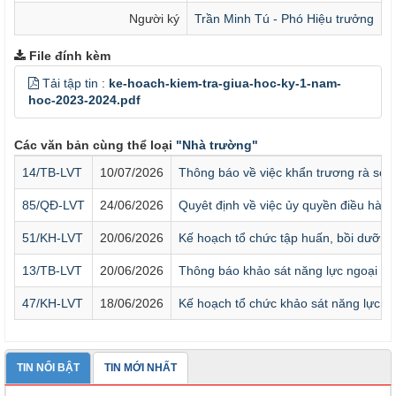
Người ký
Trần Minh Tú - Phó Hiệu trưởng
File đính kèm
Tải tập tin :
ke-hoach-kiem-tra-giua-hoc-ky-1-nam-
hoc-2023-2024.pdf
Các văn bản cùng thể loại
"Nhà trường"
14/TB-LVT
10/07/2026
Thông báo về việc khẩn trương rà soát
85/QĐ-LVT
24/06/2026
Quyêt định về việc ủy quyền điều hàn
51/KH-LVT
20/06/2026
Kế hoạch tổ chức tập huấn, bồi dưỡng
13/TB-LVT
20/06/2026
Thông báo khảo sát năng lực ngoại n
47/KH-LVT
18/06/2026
Kế hoạch tổ chức khảo sát năng lực Ti
TIN NỔI BẬT
TIN MỚI NHẤT