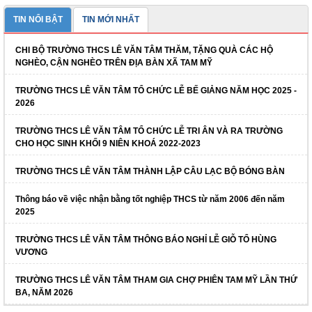
TIN NỔI BẬT
TIN MỚI NHẤT
CHI BỘ TRƯỜNG THCS LÊ VĂN TÂM THĂM, TẶNG QUÀ CÁC HỘ
NGHÈO, CẬN NGHÈO TRÊN ĐỊA BÀN XÃ TAM MỸ
TRƯỜNG THCS LÊ VĂN TÂM TỔ CHỨC LỄ BẾ GIẢNG NĂM HỌC 2025 -
2026
TRƯỜNG THCS LÊ VĂN TÂM TỔ CHỨC LỄ TRI ÂN VÀ RA TRƯỜNG
CHO HỌC SINH KHỐI 9 NIÊN KHOÁ 2022-2023
TRƯỜNG THCS LÊ VĂN TÂM THÀNH LẬP CÂU LẠC BỘ BÓNG BÀN
Thông báo về việc nhận bằng tốt nghiệp THCS từ năm 2006 đến năm
2025
TRƯỜNG THCS LÊ VĂN TÂM THÔNG BÁO NGHỈ LỄ GIỖ TỔ HÙNG
VƯƠNG
TRƯỜNG THCS LÊ VĂN TÂM THAM GIA CHỢ PHIÊN TAM MỸ LẦN THỨ
BA, NĂM 2026