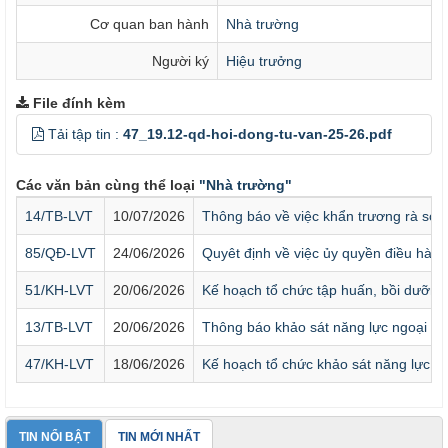
Cơ quan ban hành
Nhà trường
Người ký
Hiệu trưởng
File đính kèm
Tải tập tin :
47_19.12-qd-hoi-dong-tu-van-25-26.pdf
Các văn bản cùng thể loại
"Nhà trường"
14/TB-LVT
10/07/2026
Thông báo về việc khẩn trương rà soát
85/QĐ-LVT
24/06/2026
Quyêt định về việc ủy quyền điều hàn
51/KH-LVT
20/06/2026
Kế hoạch tổ chức tập huấn, bồi dưỡng
13/TB-LVT
20/06/2026
Thông báo khảo sát năng lực ngoại n
47/KH-LVT
18/06/2026
Kế hoạch tổ chức khảo sát năng lực Ti
TIN NỔI BẬT
TIN MỚI NHẤT