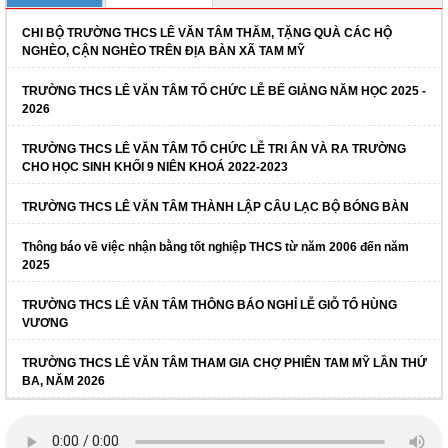
CHI BỘ TRƯỜNG THCS LÊ VĂN TÂM THĂM, TẶNG QUÀ CÁC HỘ
NGHÈO, CẬN NGHÈO TRÊN ĐỊA BÀN XÃ TAM MỸ
TRƯỜNG THCS LÊ VĂN TÂM TỔ CHỨC LỄ BẾ GIẢNG NĂM HỌC 2025 -
2026
TRƯỜNG THCS LÊ VĂN TÂM TỔ CHỨC LỄ TRI ÂN VÀ RA TRƯỜNG
CHO HỌC SINH KHỐI 9 NIÊN KHOÁ 2022-2023
TRƯỜNG THCS LÊ VĂN TÂM THÀNH LẬP CÂU LẠC BỘ BÓNG BÀN
Thông báo về việc nhận bằng tốt nghiệp THCS từ năm 2006 đến năm
2025
TRƯỜNG THCS LÊ VĂN TÂM THÔNG BÁO NGHỈ LỄ GIỖ TỔ HÙNG
VƯƠNG
TRƯỜNG THCS LÊ VĂN TÂM THAM GIA CHỢ PHIÊN TAM MỸ LẦN THỨ
BA, NĂM 2026