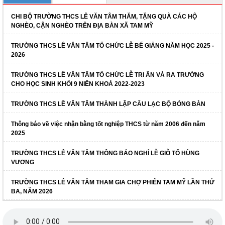
CHI BỘ TRƯỜNG THCS LÊ VĂN TÂM THĂM, TẶNG QUÀ CÁC HỘ
NGHÈO, CẬN NGHÈO TRÊN ĐỊA BÀN XÃ TAM MỸ
TRƯỜNG THCS LÊ VĂN TÂM TỔ CHỨC LỄ BẾ GIẢNG NĂM HỌC 2025 -
2026
TRƯỜNG THCS LÊ VĂN TÂM TỔ CHỨC LỄ TRI ÂN VÀ RA TRƯỜNG
CHO HỌC SINH KHỐI 9 NIÊN KHOÁ 2022-2023
TRƯỜNG THCS LÊ VĂN TÂM THÀNH LẬP CÂU LẠC BỘ BÓNG BÀN
Thông báo về việc nhận bằng tốt nghiệp THCS từ năm 2006 đến năm
2025
TRƯỜNG THCS LÊ VĂN TÂM THÔNG BÁO NGHỈ LỄ GIỖ TỔ HÙNG
VƯƠNG
TRƯỜNG THCS LÊ VĂN TÂM THAM GIA CHỢ PHIÊN TAM MỸ LẦN THỨ
BA, NĂM 2026