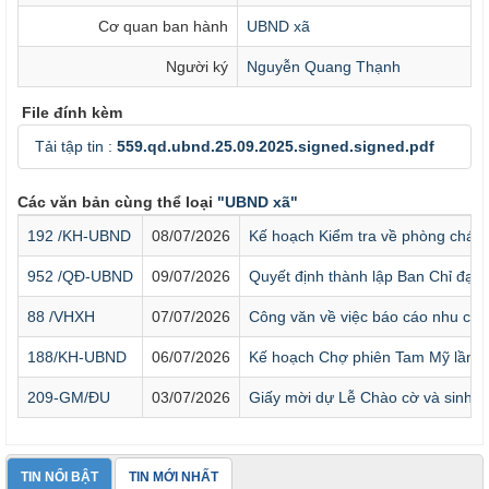
Cơ quan ban hành
UBND xã
Người ký
Nguyễn Quang Thạnh
File đính kèm
Tải tập tin :
559.qd.ubnd.25.09.2025.signed.signed.pdf
Các văn bản cùng thể loại
"UBND xã"
192 /KH-UBND
08/07/2026
Kế hoạch Kiểm tra về phòng cháy 
952 /QĐ-UBND
09/07/2026
Quyết định thành lập Ban Chỉ đạo
88 /VHXH
07/07/2026
Công văn về việc báo cáo nhu cầu
188/KH-UBND
06/07/2026
Kế hoạch Chợ phiên Tam Mỹ lần 4
209-GM/ĐU
03/07/2026
Giấy mời dự Lễ Chào cờ và sinh ho
TIN NỔI BẬT
TIN MỚI NHẤT