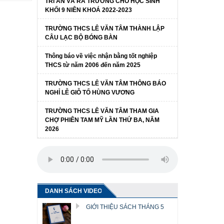
TRI ÂN VÀ RA TRƯỜNG CHO HỌC SINH
KHỐI 9 NIÊN KHOÁ 2022-2023
TRƯỜNG THCS LÊ VĂN TÂM THÀNH LẬP
CÂU LẠC BỘ BÓNG BÀN
Thông báo về việc nhận bằng tốt nghiệp
THCS từ năm 2006 đến năm 2025
TRƯỜNG THCS LÊ VĂN TÂM THÔNG BÁO
NGHỈ LỄ GIỖ TỔ HÙNG VƯƠNG
TRƯỜNG THCS LÊ VĂN TÂM THAM GIA
CHỢ PHIÊN TAM MỸ LẦN THỨ BA, NĂM
2026
DANH SÁCH VIDEO
GIỚI THIỆU SÁCH THÁNG 5