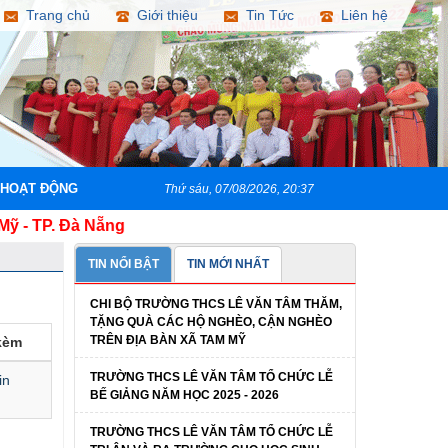
Trang chủ
Giới thiệu
Tin Tức
Liên hệ
 HOẠT ĐỘNG
Thứ sáu, 07/08/2026, 20:37
- TP. Đà Nẵng
TIN NỔI BẬT
TIN MỚI NHẤT
CHI BỘ TRƯỜNG THCS LÊ VĂN TÂM THĂM,
TẶNG QUÀ CÁC HỘ NGHÈO, CẬN NGHÈO
TRÊN ĐỊA BÀN XÃ TAM MỸ
 kèm
TRƯỜNG THCS LÊ VĂN TÂM TỔ CHỨC LỄ
in
BẾ GIẢNG NĂM HỌC 2025 - 2026
TRƯỜNG THCS LÊ VĂN TÂM TỔ CHỨC LỄ