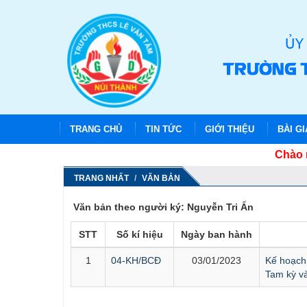
TRANG CHỦ
TIN TỨC
GIỚI THIỆU
BÀI G
Chào mừn
TRANG NHẤT
VĂN BẢN
Văn bản theo người ký: Nguyễn Tri Ấn
STT
Số kí hiệu
Ngày ban hành
1
04-KH/BCĐ
03/01/2023
Kế hoạch
Tam kỳ v