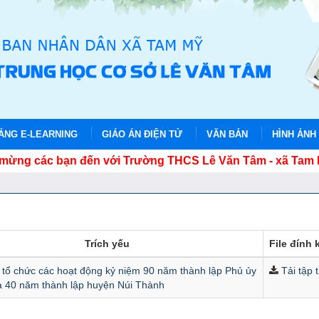
IẢNG E-LEARNING
GIÁO ÁN ĐIỆN TỬ
VĂN BẢN
HÌNH ẢNH
g các bạn đến với Trường THCS Lê Văn Tâm - xã Tam Mỹ 
Trích yếu
File đính
 tổ chức các hoạt động kỷ niệm 90 năm thành lập Phủ ủy
Tải tập t
à 40 năm thành lập huyện Núi Thành