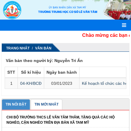
Chào mừng các bạn đến
TRANG NHẤT
VĂN BẢN
Văn bản theo người ký: Nguyễn Tri Ấn
STT
Số kí hiệu
Ngày ban hành
1
04-KH/BCĐ
03/01/2023
Kế hoạch tổ chức các hoạ
TIN NỔI BẬT
TIN MỚI NHẤT
CHI BỘ TRƯỜNG THCS LÊ VĂN TÂM THĂM, TẶNG QUÀ CÁC HỘ
NGHÈO, CẬN NGHÈO TRÊN ĐỊA BÀN XÃ TAM MỸ