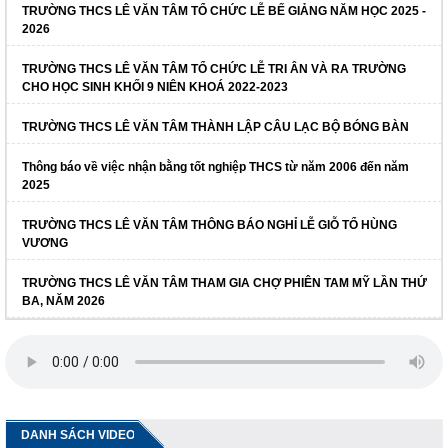
TRƯỜNG THCS LÊ VĂN TÂM TỔ CHỨC LỄ BẾ GIẢNG NĂM HỌC 2025 -
2026
TRƯỜNG THCS LÊ VĂN TÂM TỔ CHỨC LỄ TRI ÂN VÀ RA TRƯỜNG
CHO HỌC SINH KHỐI 9 NIÊN KHOÁ 2022-2023
TRƯỜNG THCS LÊ VĂN TÂM THÀNH LẬP CÂU LẠC BỘ BÓNG BÀN
Thông báo về việc nhận bằng tốt nghiệp THCS từ năm 2006 đến năm
2025
TRƯỜNG THCS LÊ VĂN TÂM THÔNG BÁO NGHỈ LỄ GIỖ TỔ HÙNG
VƯƠNG
TRƯỜNG THCS LÊ VĂN TÂM THAM GIA CHỢ PHIÊN TAM MỸ LẦN THỨ
BA, NĂM 2026
DANH SÁCH VIDEO