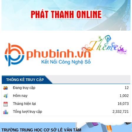
THỐNG KÊ TRUY CẬP
Đang truy cập
12
Hôm nay
1,002
Tháng hiện tại
16,073
Tổng lượt truy cập
2,332,721
TRƯỜNG TRUNG HỌC CƠ SỞ LÊ VĂN TÂM