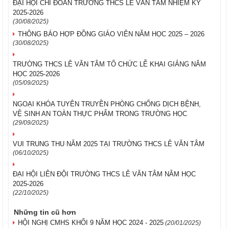
ĐẠI HỘI CHI ĐOÀN TRƯỜNG THCS LÊ VĂN TÂM NHIỆM KỲ
2025-2026
(30/08/2025)
THÔNG BÁO HỢP ĐỒNG GIÁO VIÊN NĂM HỌC 2025 – 2026
(30/08/2025)
TRƯỜNG THCS LÊ VĂN TÂM TỔ CHỨC LỄ KHAI GIẢNG NĂM
HỌC 2025-2026
(05/09/2025)
NGOẠI KHÓA TUYÊN TRUYỀN PHÒNG CHỐNG DỊCH BỆNH,
VỆ SINH AN TOÀN THỰC PHẨM TRONG TRƯỜNG HỌC
(29/09/2025)
VUI TRUNG THU NĂM 2025 TẠI TRƯỜNG THCS LÊ VĂN TÂM
(06/10/2025)
ĐẠI HỘI LIÊN ĐỘI TRƯỜNG THCS LÊ VĂN TÂM NĂM HỌC
2025-2026
(22/10/2025)
Những tin cũ hơn
HỘI NGHỊ CMHS KHỐI 9 NĂM HỌC 2024 - 2025
(20/01/2025)