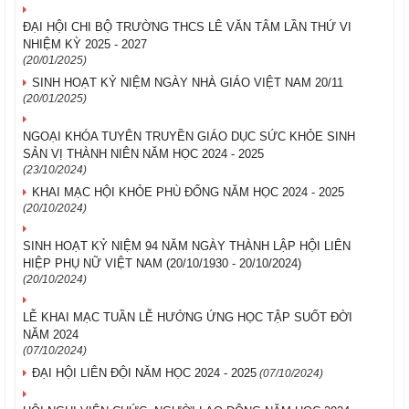
ĐẠI HỘI CHI BỘ TRƯỜNG THCS LÊ VĂN TÂM LẦN THỨ VI
NHIỆM KỲ 2025 - 2027
(20/01/2025)
SINH HOẠT KỶ NIỆM NGÀY NHÀ GIÁO VIỆT NAM 20/11
(20/01/2025)
NGOẠI KHÓA TUYÊN TRUYỀN GIÁO DỤC SỨC KHỎE SINH
SẢN VỊ THÀNH NIÊN NĂM HỌC 2024 - 2025
(23/10/2024)
KHAI MẠC HỘI KHỎE PHÙ ĐỔNG NĂM HỌC 2024 - 2025
(20/10/2024)
SINH HOẠT KỶ NIỆM 94 NĂM NGÀY THÀNH LẬP HỘI LIÊN
HIỆP PHỤ NỮ VIỆT NAM (20/10/1930 - 20/10/2024)
(20/10/2024)
LỄ KHAI MẠC TUẦN LỄ HƯỞNG ỨNG HỌC TẬP SUỐT ĐỜI
NĂM 2024
(07/10/2024)
ĐẠI HỘI LIÊN ĐỘI NĂM HỌC 2024 - 2025
(07/10/2024)