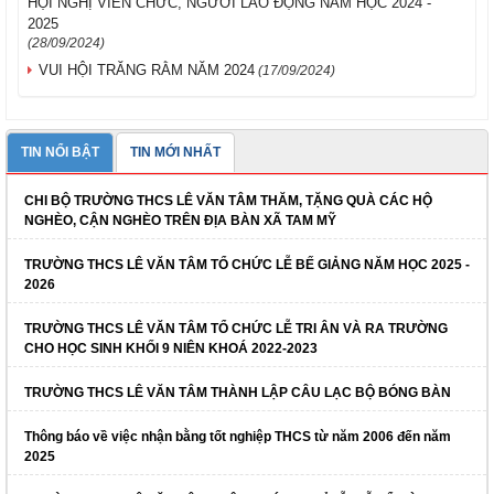
HỘI NGHỊ VIÊN CHỨC, NGƯỜI LAO ĐỘNG NĂM HỌC 2024 -
2025
(28/09/2024)
VUI HỘI TRĂNG RẰM NĂM 2024
(17/09/2024)
TIN NỔI BẬT
TIN MỚI NHẤT
CHI BỘ TRƯỜNG THCS LÊ VĂN TÂM THĂM, TẶNG QUÀ CÁC HỘ
NGHÈO, CẬN NGHÈO TRÊN ĐỊA BÀN XÃ TAM MỸ
TRƯỜNG THCS LÊ VĂN TÂM TỔ CHỨC LỄ BẾ GIẢNG NĂM HỌC 2025 -
2026
TRƯỜNG THCS LÊ VĂN TÂM TỔ CHỨC LỄ TRI ÂN VÀ RA TRƯỜNG
CHO HỌC SINH KHỐI 9 NIÊN KHOÁ 2022-2023
TRƯỜNG THCS LÊ VĂN TÂM THÀNH LẬP CÂU LẠC BỘ BÓNG BÀN
Thông báo về việc nhận bằng tốt nghiệp THCS từ năm 2006 đến năm
2025