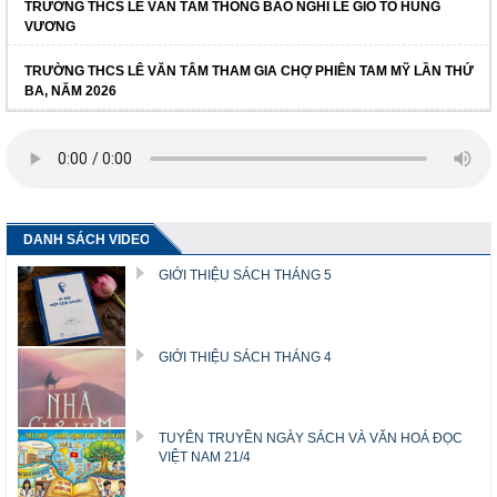
TRƯỜNG THCS LÊ VĂN TÂM THÔNG BÁO NGHỈ LỄ GIỖ TỔ HÙNG
VƯƠNG
TRƯỜNG THCS LÊ VĂN TÂM THAM GIA CHỢ PHIÊN TAM MỸ LẦN THỨ
BA, NĂM 2026
DANH SÁCH VIDEO
GIỚI THIỆU SÁCH THÁNG 5
GIỚI THIỆU SÁCH THÁNG 4
TUYÊN TRUYỀN NGÀY SÁCH VÀ VĂN HOÁ ĐỌC
VIỆT NAM 21/4