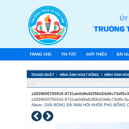
TRANG CHỦ
TIN TỨC
GIỚI THIỆU
BÀI G
TRANG NHẤT
HÌNH ẢNH HOẠT ĐỘNG
HÌNH ẢNH HO
GIẢI BÓNG ĐÁ NAM HỘI KHỎE PHÙ ĐỔNG CẤP TRƯỜNG
z2839650755916-8731ab0d8e62f56d24d6c73df5c3
z2839650755916-8731ab0d8e62f56d24d6c73df5c3a1
GIẢI BÓNG ĐÁ NAM HỘI KHỎE PHÙ ĐỔNG 
Album: