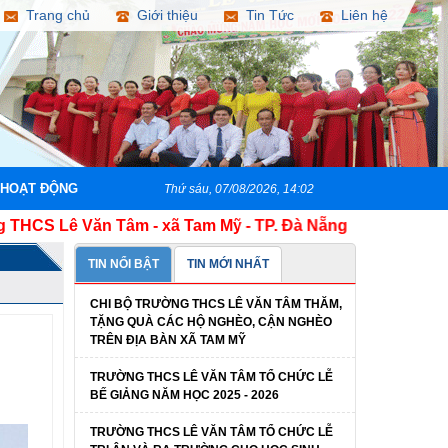
Trang chủ
Giới thiệu
Tin Tức
Liên hệ
 HOẠT ĐỘNG
Thứ sáu, 07/08/2026, 14:02
Lê Văn Tâm - xã Tam Mỹ - TP. Đà Nẵng
TIN NỔI BẬT
TIN MỚI NHẤT
CHI BỘ TRƯỜNG THCS LÊ VĂN TÂM THĂM,
TẶNG QUÀ CÁC HỘ NGHÈO, CẬN NGHÈO
TRÊN ĐỊA BÀN XÃ TAM MỸ
TRƯỜNG THCS LÊ VĂN TÂM TỔ CHỨC LỄ
BẾ GIẢNG NĂM HỌC 2025 - 2026
TRƯỜNG THCS LÊ VĂN TÂM TỔ CHỨC LỄ