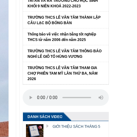
TRI ÂN VÀ RA TRƯỜNG CHO HỌC SINH
KHỐI 9 NIÊN KHOÁ 2022-2023
TRƯỜNG THCS LÊ VĂN TÂM THÀNH LẬP
CÂU LẠC BỘ BÓNG BÀN
Thông báo về việc nhận bằng tốt nghiệp
THCS từ năm 2006 đến năm 2025
TRƯỜNG THCS LÊ VĂN TÂM THÔNG BÁO
NGHỈ LỄ GIỖ TỔ HÙNG VƯƠNG
TRƯỜNG THCS LÊ VĂN TÂM THAM GIA
CHỢ PHIÊN TAM MỸ LẦN THỨ BA, NĂM
2026
DANH SÁCH VIDEO
GIỚI THIỆU SÁCH THÁNG 5