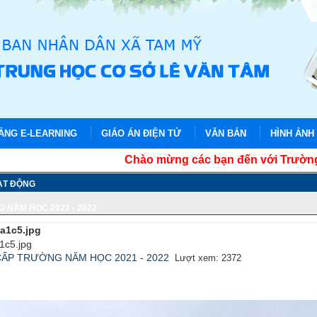
IẢNG E-LEARNING
GIÁO ÁN ĐIỆN TỬ
VĂN BẢN
HÌNH ẢNH
Chào mừng các bạn đến với Trường THCS 
ẠT ĐỘNG
 NĂM HỌC 2021 - 2022
a1c5.jpg
c5.jpg
CẤP TRƯỜNG NĂM HỌC 2021 - 2022
Lượt xem: 2372