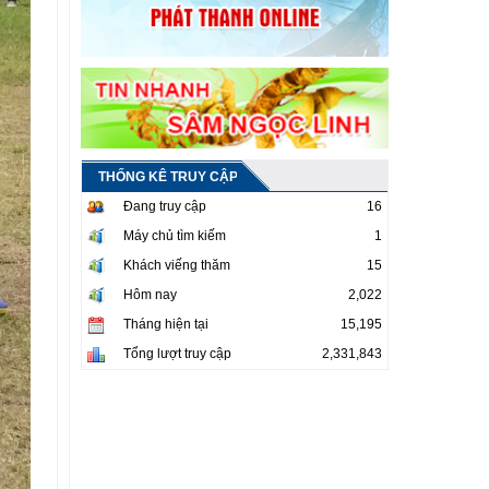
THỐNG KÊ TRUY CẬP
Đang truy cập
16
Máy chủ tìm kiếm
1
Khách viếng thăm
15
Hôm nay
2,022
Tháng hiện tại
15,195
Tổng lượt truy cập
2,331,843