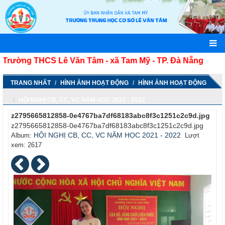
ường THCS Lê Văn Tâm - xã Tam Mỹ - TP. Đà Nẵng
TRANG NHẤT
HÌNH ẢNH HOẠT ĐỘNG
HÌNH ẢNH HOẠT ĐỘNG
HỘI NGHỊ CB, CC, VC NĂM HỌC 2021 - 2022
z2795665812858-0e4767ba7df68183abc8f3c1251c2c9d.jpg
z2795665812858-0e4767ba7df68183abc8f3c1251c2c9d.jpg
HỘI NGHỊ CB, CC, VC NĂM HỌC 2021 - 2022
Album:
Lượt
xem: 2617