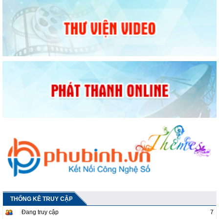
THỐNG KÊ TRUY CẬP
Đang truy cập
7