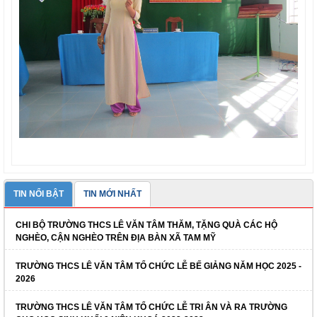
TIN NỔI BẬT
TIN MỚI NHẤT
CHI BỘ TRƯỜNG THCS LÊ VĂN TÂM THĂM, TẶNG QUÀ CÁC HỘ
NGHÈO, CẬN NGHÈO TRÊN ĐỊA BÀN XÃ TAM MỸ
TRƯỜNG THCS LÊ VĂN TÂM TỔ CHỨC LỄ BẾ GIẢNG NĂM HỌC 2025 -
2026
TRƯỜNG THCS LÊ VĂN TÂM TỔ CHỨC LỄ TRI ÂN VÀ RA TRƯỜNG