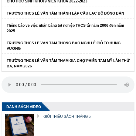
CHO HỌC SINH KHỐI 9 NIÊN KHOÁ 2022-2023
TRƯỜNG THCS LÊ VĂN TÂM THÀNH LẬP CÂU LẠC BỘ BÓNG BÀN
Thông báo về việc nhận bằng tốt nghiệp THCS từ năm 2006 đến năm
2025
TRƯỜNG THCS LÊ VĂN TÂM THÔNG BÁO NGHỈ LỄ GIỖ TỔ HÙNG
VƯƠNG
TRƯỜNG THCS LÊ VĂN TÂM THAM GIA CHỢ PHIÊN TAM MỸ LẦN THỨ
BA, NĂM 2026
DANH SÁCH VIDEO
GIỚI THIỆU SÁCH THÁNG 5