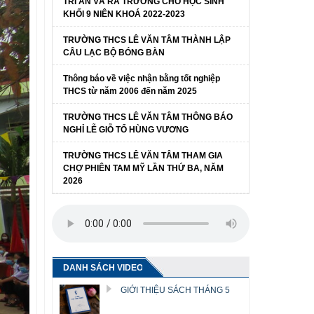
TRI ÂN VÀ RA TRƯỜNG CHO HỌC SINH
KHỐI 9 NIÊN KHOÁ 2022-2023
TRƯỜNG THCS LÊ VĂN TÂM THÀNH LẬP
CÂU LẠC BỘ BÓNG BÀN
Thông báo về việc nhận bằng tốt nghiệp
THCS từ năm 2006 đến năm 2025
TRƯỜNG THCS LÊ VĂN TÂM THÔNG BÁO
NGHỈ LỄ GIỖ TỔ HÙNG VƯƠNG
TRƯỜNG THCS LÊ VĂN TÂM THAM GIA
CHỢ PHIÊN TAM MỸ LẦN THỨ BA, NĂM
2026
DANH SÁCH VIDEO
GIỚI THIỆU SÁCH THÁNG 5