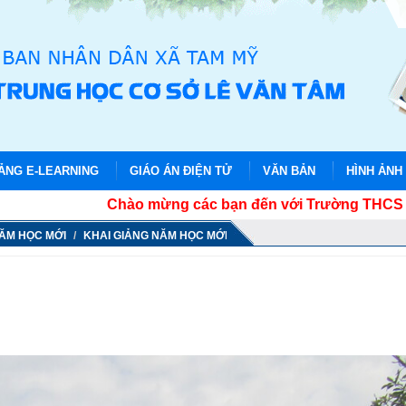
IẢNG E-LEARNING
GIÁO ÁN ĐIỆN TỬ
VĂN BẢN
HÌNH ẢNH
Chào mừng các bạn đến với Trường THCS Lê Văn
NĂM HỌC MỚI
KHAI GIẢNG NĂM HỌC MỚI