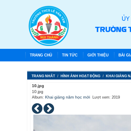
TRANG CHỦ
TIN TỨC
GIỚI THIỆU
BÀI G
TRANG NHẤT
HÌNH ẢNH HOẠT ĐỘNG
KHAI GIẢNG 
10.jpg
10.jpg
Khai giảng năm học mới
Album:
Lượt xem: 2019