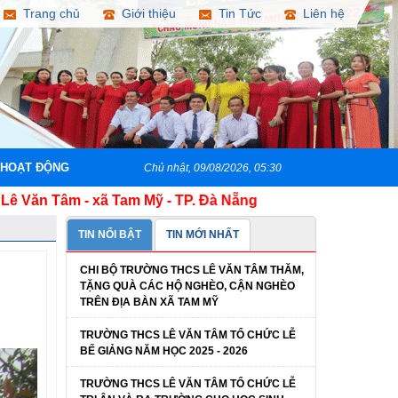
Trang chủ
Giới thiệu
Tin Tức
Liên hệ
 HOẠT ĐỘNG
Chủ nhật, 09/08/2026, 05:30
 Tâm - xã Tam Mỹ - TP. Đà Nẵng
TIN NỔI BẬT
TIN MỚI NHẤT
CHI BỘ TRƯỜNG THCS LÊ VĂN TÂM THĂM,
TẶNG QUÀ CÁC HỘ NGHÈO, CẬN NGHÈO
TRÊN ĐỊA BÀN XÃ TAM MỸ
TRƯỜNG THCS LÊ VĂN TÂM TỔ CHỨC LỄ
BẾ GIẢNG NĂM HỌC 2025 - 2026
TRƯỜNG THCS LÊ VĂN TÂM TỔ CHỨC LỄ