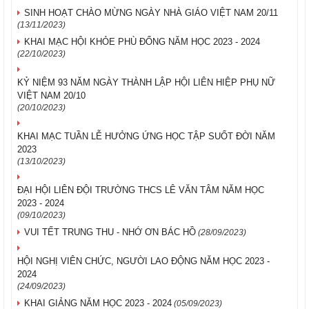
SINH HOẠT CHÀO MỪNG NGÀY NHÀ GIÁO VIỆT NAM 20/11
(13/11/2023)
KHAI MẠC HỘI KHỎE PHÙ ĐỔNG NĂM HỌC 2023 - 2024
(22/10/2023)
KỶ NIỆM 93 NĂM NGÀY THÀNH LẬP HỘI LIÊN HIỆP PHỤ NỮ
VIỆT NAM 20/10
(20/10/2023)
KHAI MẠC TUẦN LỄ HƯỞNG ỨNG HỌC TẬP SUỐT ĐỜI NĂM
2023
(13/10/2023)
ĐẠI HỘI LIÊN ĐỘI TRƯỜNG THCS LÊ VĂN TÂM NĂM HỌC
2023 - 2024
(09/10/2023)
VUI TẾT TRUNG THU - NHỚ ƠN BÁC HỒ
(28/09/2023)
HỘI NGHỊ VIÊN CHỨC, NGƯỜI LAO ĐỘNG NĂM HỌC 2023 -
2024
(24/09/2023)
KHAI GIẢNG NĂM HỌC 2023 - 2024
(05/09/2023)