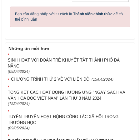
Bạn cần đăng nhập với tư cách là
Thành viên chính thức
để có
thể bình luận
Những tin mới hơn
SINH HOẠT VỚI ĐOÀN TRẺ KHUYẾT TẬT THÀNH PHỐ ĐÀ
NẴNG
(09/04/2024)
CHƯƠNG TRÌNH THỨ 2 VỀ VỚI LIÊN ĐỘI
(15/04/2024)
TỔNG KẾT CÁC HOẠT ĐỘNG HƯỞNG ỨNG "NGÀY SÁCH VÀ
VĂN HÓA ĐỌC VIỆT NAM" LẦN THỨ 3 NĂM 2024
(15/04/2024)
TUYÊN TRUYỀN HOẠT ĐỘNG CÔNG TÁC XÃ HỘI TRONG
TRƯỜNG HỌC
(09/05/2024)