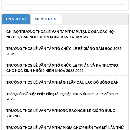
TIN NỔI BẬT
TIN MỚI NHẤT
CHI BỘ TRƯỜNG THCS LÊ VĂN TÂM THĂM, TẶNG QUÀ CÁC HỘ
NGHÈO, CẬN NGHÈO TRÊN ĐỊA BÀN XÃ TAM MỸ
TRƯỜNG THCS LÊ VĂN TÂM TỔ CHỨC LỄ BẾ GIẢNG NĂM HỌC 2025 -
2026
TRƯỜNG THCS LÊ VĂN TÂM TỔ CHỨC LỄ TRI ÂN VÀ RA TRƯỜNG
CHO HỌC SINH KHỐI 9 NIÊN KHOÁ 2022-2023
TRƯỜNG THCS LÊ VĂN TÂM THÀNH LẬP CÂU LẠC BỘ BÓNG BÀN
Thông báo về việc nhận bằng tốt nghiệp THCS từ năm 2006 đến năm
2025
TRƯỜNG THCS LÊ VĂN TÂM THÔNG BÁO NGHỈ LỄ GIỖ TỔ HÙNG
VƯƠNG
TRƯỜNG THCS LÊ VĂN TÂM THAM GIA CHỢ PHIÊN TAM MỸ LẦN THỨ