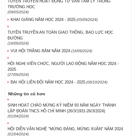
TUYÊN TRUYỀN HOẠT ĐỘNG TƯ VẤN TÂM LÝ TRONG
TRƯỜNG HỌC
(09/05/2024)
KHAI GIẢNG NĂM HỌC 2024 - 2025
(05/09/2024)
TUYÊN TRUYỀN AN TOÀN GIAO THÔNG, BẠO LỰC HỌC
ĐƯỜNG
(16/09/2024)
VUI HỘI TRĂNG RẰM NĂM 2024
(16/09/2024)
HỘI NGHỊ VIÊN CHỨC, NGƯỜI LAO ĐỘNG NĂM HỌC 2024 -
2025
(27/09/2024)
ĐẠI HỘI LIÊN ĐỘI NĂM HỌC 2024 - 2025
(06/10/2024)
Những tin cũ hơn
SINH HOẠT CHÀO MỪNG KỶ NIỆM 93 NĂM NGÀY THÀNH
LẬP ĐOÀN TNCS HỒ CHÍ MINH (26/3/1931-26/3/2024)
(01/04/2024)
HỘI DIỄN VĂN NGHỆ "MỪNG ĐẢNG, MỪNG XUÂN" NĂM 2024
(01/04/2024)