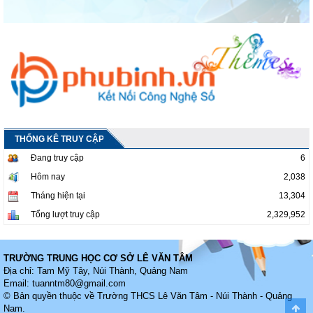
THỐNG KÊ TRUY CẬP
Đang truy cập
6
Hôm nay
2,038
Tháng hiện tại
13,304
Tổng lượt truy cập
2,329,952
TRƯỜNG TRUNG HỌC CƠ SỞ LÊ VĂN TÂM
Địa chỉ: Tam Mỹ Tây, Núi Thành, Quảng Nam
Email:
tuanntm80@gmail.com
© Bản quyền thuộc về
Trường THCS Lê Văn Tâm - Núi Thành - Quảng
Nam
.