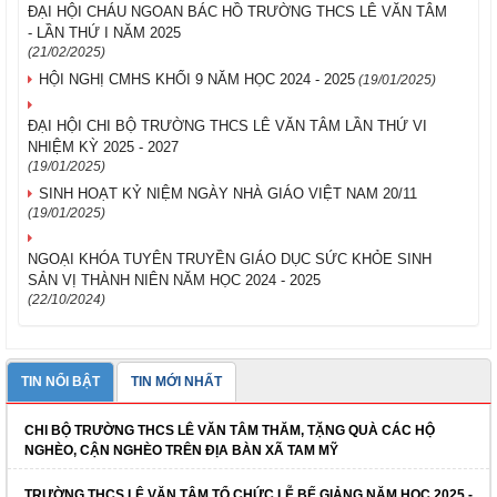
ĐẠI HỘI CHÁU NGOAN BÁC HỒ TRƯỜNG THCS LÊ VĂN TÂM
- LẦN THỨ I NĂM 2025
(21/02/2025)
HỘI NGHỊ CMHS KHỐI 9 NĂM HỌC 2024 - 2025
(19/01/2025)
ĐẠI HỘI CHI BỘ TRƯỜNG THCS LÊ VĂN TÂM LẦN THỨ VI
NHIỆM KỲ 2025 - 2027
(19/01/2025)
SINH HOẠT KỶ NIỆM NGÀY NHÀ GIÁO VIỆT NAM 20/11
(19/01/2025)
NGOẠI KHÓA TUYÊN TRUYỀN GIÁO DỤC SỨC KHỎE SINH
SẢN VỊ THÀNH NIÊN NĂM HỌC 2024 - 2025
(22/10/2024)
TIN NỔI BẬT
TIN MỚI NHẤT
CHI BỘ TRƯỜNG THCS LÊ VĂN TÂM THĂM, TẶNG QUÀ CÁC HỘ
NGHÈO, CẬN NGHÈO TRÊN ĐỊA BÀN XÃ TAM MỸ
TRƯỜNG THCS LÊ VĂN TÂM TỔ CHỨC LỄ BẾ GIẢNG NĂM HỌC 2025 -