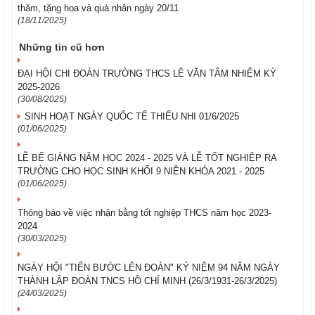
thăm, tặng hoa và quà nhân ngày 20/11
(18/11/2025)
Những tin cũ hơn
ĐẠI HỘI CHI ĐOÀN TRƯỜNG THCS LÊ VĂN TÂM NHIỆM KỲ
2025-2026
(30/08/2025)
SINH HOẠT NGÀY QUỐC TẾ THIẾU NHI 01/6/2025
(01/06/2025)
LỄ BẾ GIẢNG NĂM HỌC 2024 - 2025 VÀ LỄ TỐT NGHIỆP RA
TRƯỜNG CHO HỌC SINH KHỐI 9 NIÊN KHÓA 2021 - 2025
(01/06/2025)
Thông báo về việc nhận bằng tốt nghiệp THCS năm học 2023-
2024
(30/03/2025)
NGÀY HỘI "TIẾN BƯỚC LÊN ĐOÀN" KỶ NIỆM 94 NĂM NGÀY
THÀNH LẬP ĐOÀN TNCS HỒ CHÍ MINH (26/3/1931-26/3/2025)
(24/03/2025)