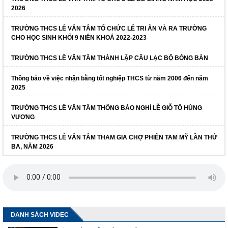
2026
TRƯỜNG THCS LÊ VĂN TÂM TỔ CHỨC LỄ TRI ÂN VÀ RA TRƯỜNG
CHO HỌC SINH KHỐI 9 NIÊN KHOÁ 2022-2023
TRƯỜNG THCS LÊ VĂN TÂM THÀNH LẬP CÂU LẠC BỘ BÓNG BÀN
Thông báo về việc nhận bằng tốt nghiệp THCS từ năm 2006 đến năm
2025
TRƯỜNG THCS LÊ VĂN TÂM THÔNG BÁO NGHỈ LỄ GIỖ TỔ HÙNG
VƯƠNG
TRƯỜNG THCS LÊ VĂN TÂM THAM GIA CHỢ PHIÊN TAM MỸ LẦN THỨ
BA, NĂM 2026
DANH SÁCH VIDEO