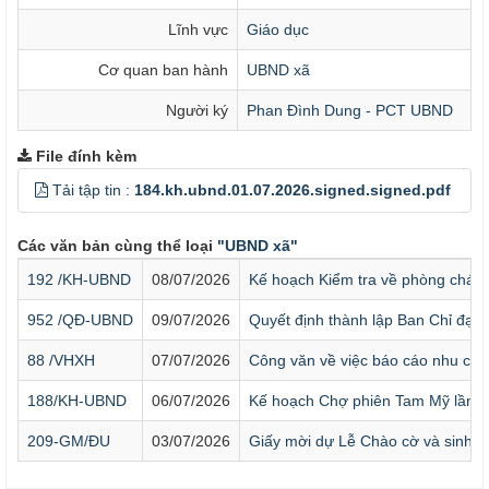
Lĩnh vực
Giáo dục
Cơ quan ban hành
UBND xã
Người ký
Phan Đình Dung - PCT UBND
File đính kèm
Tải tập tin :
184.kh.ubnd.01.07.2026.signed.signed.pdf
Các văn bản cùng thể loại
"UBND xã"
192 /KH-UBND
08/07/2026
Kế hoạch Kiểm tra về phòng cháy 
952 /QĐ-UBND
09/07/2026
Quyết định thành lập Ban Chỉ đạo
88 /VHXH
07/07/2026
Công văn về việc báo cáo nhu cầu
188/KH-UBND
06/07/2026
Kế hoạch Chợ phiên Tam Mỹ lần 4
209-GM/ĐU
03/07/2026
Giấy mời dự Lễ Chào cờ và sinh ho