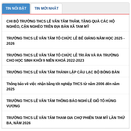
TIN NỔI BẬT
TIN MỚI NHẤT
CHI BỘ TRƯỜNG THCS LÊ VĂN TÂM THĂM, TẶNG QUÀ CÁC HỘ
NGHÈO, CẬN NGHÈO TRÊN ĐỊA BÀN XÃ TAM MỸ
TRƯỜNG THCS LÊ VĂN TÂM TỔ CHỨC LỄ BẾ GIẢNG NĂM HỌC 2025 -
2026
TRƯỜNG THCS LÊ VĂN TÂM TỔ CHỨC LỄ TRI ÂN VÀ RA TRƯỜNG
CHO HỌC SINH KHỐI 9 NIÊN KHOÁ 2022-2023
TRƯỜNG THCS LÊ VĂN TÂM THÀNH LẬP CÂU LẠC BỘ BÓNG BÀN
Thông báo về việc nhận bằng tốt nghiệp THCS từ năm 2006 đến năm
2025
TRƯỜNG THCS LÊ VĂN TÂM THÔNG BÁO NGHỈ LỄ GIỖ TỔ HÙNG
VƯƠNG
TRƯỜNG THCS LÊ VĂN TÂM THAM GIA CHỢ PHIÊN TAM MỸ LẦN THỨ
BA, NĂM 2026